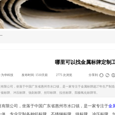
厂
哪里可以找金属标牌定制
:
为华科技
|
发布时间:
1510天前
|
2775
次浏览
|
|
分享到:
技有限公司，坐落于中国广东省惠州市水口镇，是一家专注于金属标牌超27年生产制
、镍标牌、冲压标牌、蚀刻标牌、丝印标牌、拉丝标牌、阳极氧化标牌等。
技有限公司，坐落于中国广东省惠州市水口镇，是一家专注于
金
一体。专业定制各种铝标牌、不锈钢标牌、镍标牌、冲压标牌、