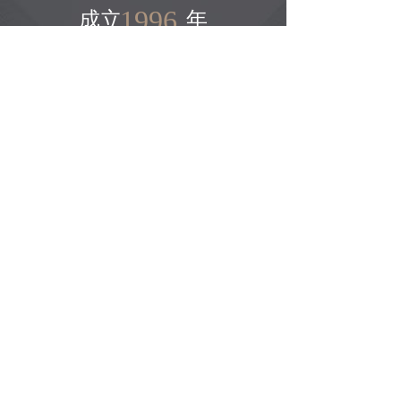
1996
成立 年
45000
平方米厂房
1200
员工 人
20
人研发团队
行业技术资讯
如何印刷金属标牌
[常见问题]
2022-06-18
哪里可以找金属标牌定制工
[常见问题]
2022-06-18
制作蓝调金属铭牌需要多长
[技术支持]
2022-06-02