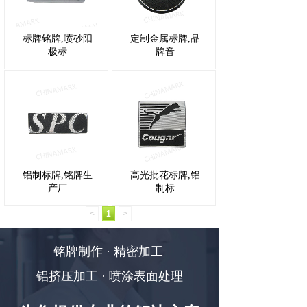
标牌铭牌,喷砂阳
定制金属标牌,品
极标
牌音
铝制标牌,铭牌生
高光批花标牌,铝
产厂
制标
<
1
>
铭牌制作 · 精密加工
铝挤压加工 · 喷涂表面处理