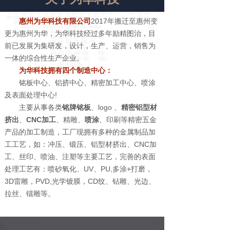
惠州为华科技有限公司
2017年搬迁至惠州变
更为惠州为华，为华科技经过多年励精图治，目
前已发展为集研发，设计，生产、运营，销售为
一体的综合性生产企业。
为华科技拥有四个制造中心：
铭板中心、铝挤中心、精密加工中心、喷涂
及表面处理中心!
主要从事各类
铭牌铭板
、logo 、
精密铝型材
挤出
、
CNC加工
、精雕、
喷涂
、印刷等精密五金
产品的加工制造，工厂现拥有多种的金属制品加
工工艺，如：冲压、锻压、铝型材挤出、CNC加
工、丝印、喷油、注塑等主要工艺，完善的表面
处理工艺有：喷砂氧化、UV、PU,多涂+打磨，
3D雷雕，PVD,光学镀膜，CD纹、钻雕、光边、
拉丝、镭雕等。